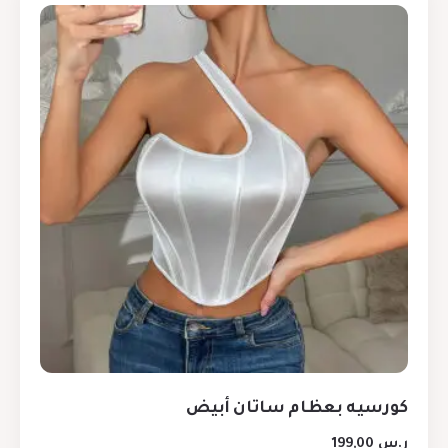
كورسيه بعظام ساتان أبيض
ر.س
199,00