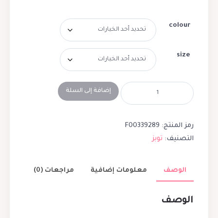
colour
size
إضافة إلى السلة
رمز المنتج:
F00339289
التصنيف:
توبز
الوصف
معلومات إضافية
مراجعات (0)
الوصف