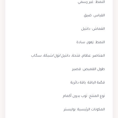
النمط: غير رسمي
القياس: ضيق
القماش: دانتيل
النمط: زهور، سادة
العناصر: عظام، فتحة، دانتيل/تول/شبكة، سحّاب
طول القميص: قصير
قصّة الياقة: ياقة دائرية
نوع المنتج: توب بدون أكمام
المكونات الرئيسية: بوليستر