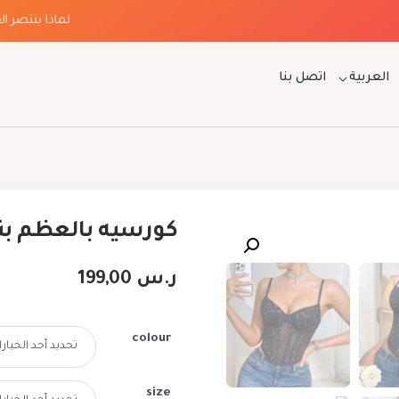
لماذا ينتصر الفخا
العربية
اتصل بنا
كورسيه بالعظم بن
ر.س
199,00
colour
size