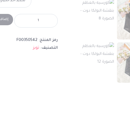
إضافة
رمز المنتج:
F00350542
التصنيف:
توبز