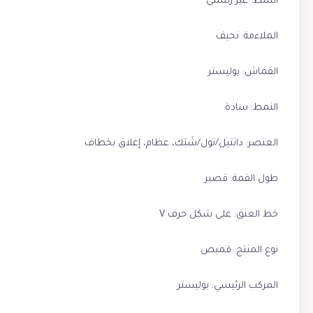
النمط: غير رسمي
الملاءمة: نحيف
القماش: بوليستر
النمط: سادة
العنصر: دانتيل/تول/شَبَك، عظام، إغلاق بخطاف
طول القمة: قصير
خط العنق: على شكل حرف V
نوع المنتج: قميص
المركب الرئيسي: بوليستر