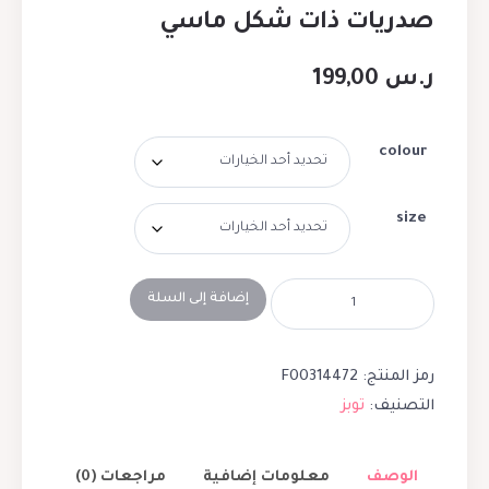
صدريات ذات شكل ماسي
ر.س
199,00
colour
size
إضافة إلى السلة
رمز المنتج:
F00314472
التصنيف:
توبز
الوصف
معلومات إضافية
مراجعات (0)