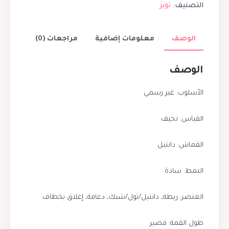
التصنيف:
توبز
الوصف
معلومات إضافية
مراجعات (0)
الوصف
الأسلوب: غير رسمي
القياس: نحيف
القماش: دانتيل
النمط: سادة
العنصر: ربطة، دانتيل/تول/شبك، دعامة، إغلاق بخطاف
طول القمة: قصير