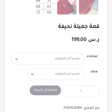
قمة جميلة نحيفة
ر.س
199,00
colour
size
إضافة إلى السلة
رمز المنتج:
F00352084