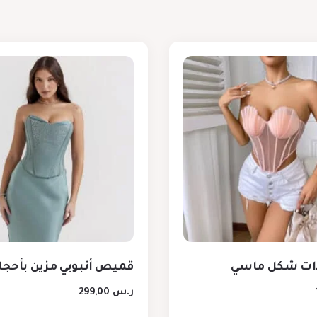
ات شكل ماسي
قميص أنبوبي مزين بأحجار
ر.س
299,00