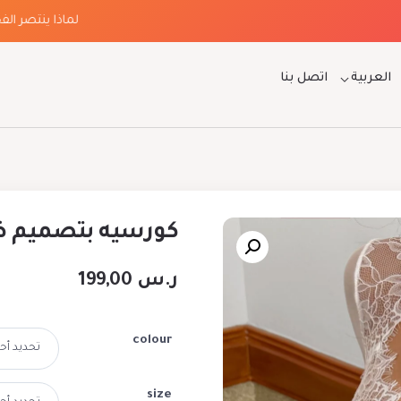
لماذا ينتصر الفخامة 
العربية
اتصل بنا
كورسيه بتصميم ض
ر.س
199,00
colour
size