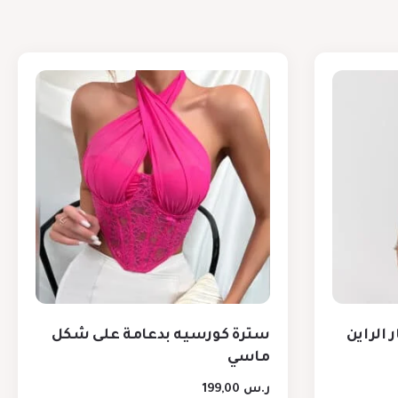
 الراين
سترة كورسيه بدعامة على شكل
ماسي
ر.س
199,00