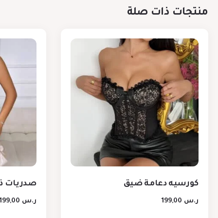
منتجات ذات صلة
كورسيه دعامة ضيق
صدريات ذ
ر.س
199,00
ر.س
199,00