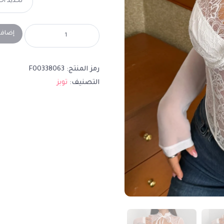
إضافة
رمز المنتج:
F00338063
التصنيف:
توبز