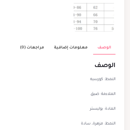
الوصف
معلومات إضافية
مراجعات (0)
الوصف
النمط: كورسيه
الملاءمة: ضيق
المادة: بوليستر
النمط: مزهرة، سادة