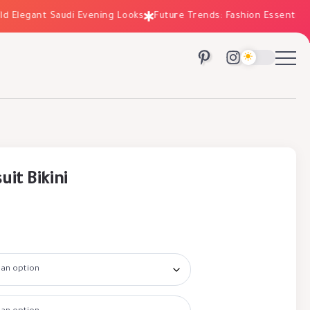
legant Saudi Evening Looks
Future Trends: Fashion Essentials for
it Bikini