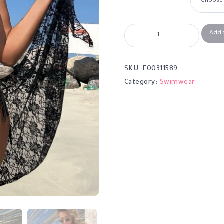
Add 
SKU:
F00311589
Category:
Swimwear