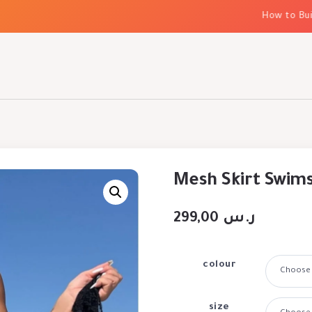
How to Build E
Mesh Skirt Swimsu
299,00
ر.س
colour
size