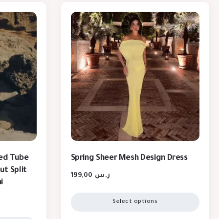
ted Tube
Spring Sheer Mesh Design Dress
t Split
199,00
ر.س
i
Select options