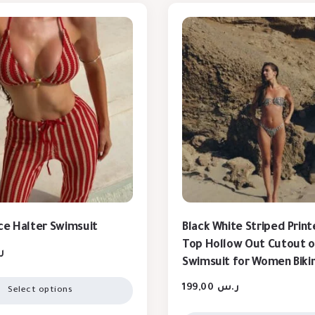
ce Halter Swimsuit
Black White Striped Prin
Top Hollow Out Cutout ou
ر
Swimsuit for Women Bikin
199,00
ر.س
Select options