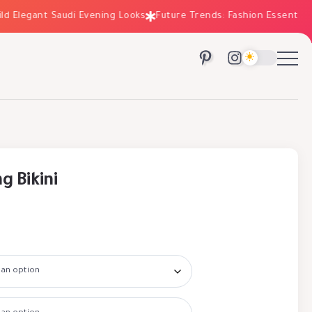
legant Saudi Evening Looks
Future Trends: Fashion Essentials for
g Bikini