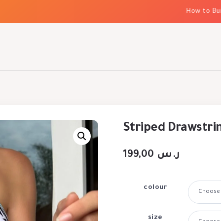
How to Build E
Striped Drawstrin
199,00
ر.س
colour
size