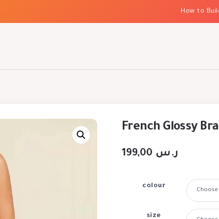
How to Build El
French Glossy Bra
199,00
ر.س
colour
size