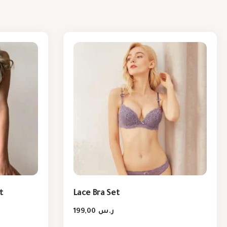
t
Lace Bra Set
199,00
ر.س