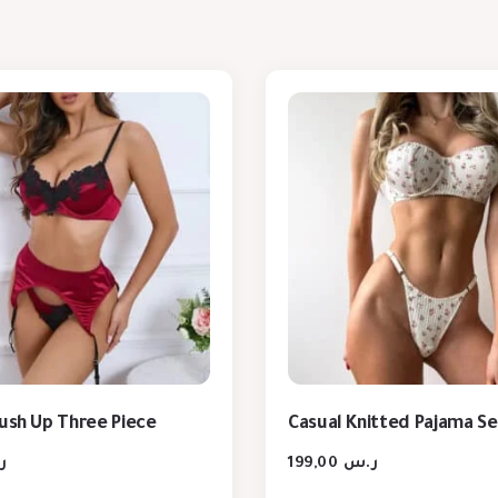
Push Up Three Piece
Casual Knitted Pajama Se
ر
199,00
ر.س