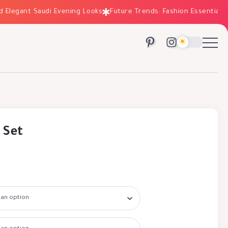
egant Saudi Evening Looks
Future Trends: Fashion Essentials for 
 Set