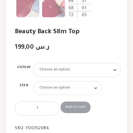
Beauty Back Slim Top
199,00
ر.س
colour
size
Add to cart
SKU:
F00352084