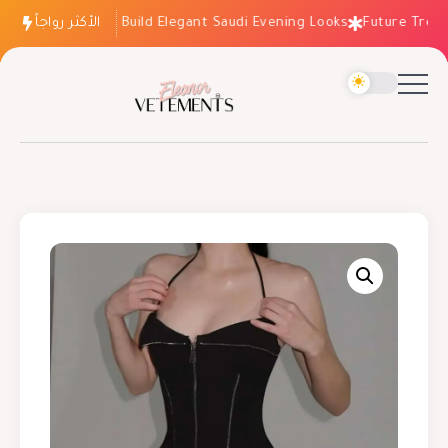
الأكثر رواجاً
How to Build Elegant Saudi Evening Looks
Future Trends: