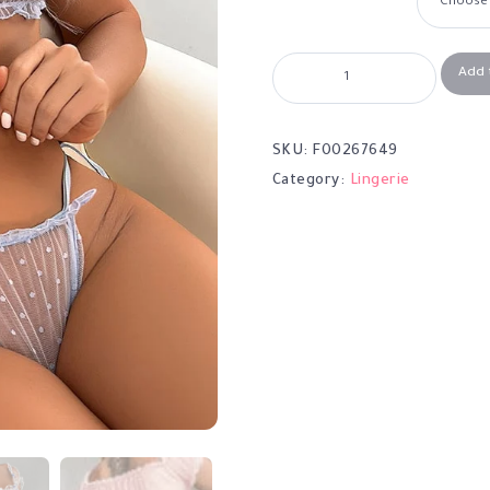
Add 
SKU:
F00267649
Category:
Lingerie