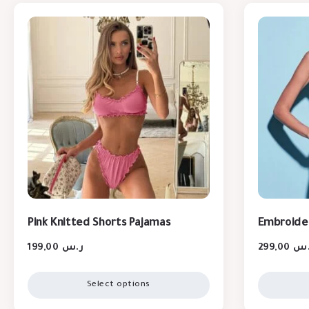
Pink Knitted Shorts Pajamas
Embroider
199,00
ر.س
299,00
.س
Select options