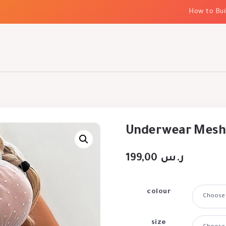
How to Build 
Underwear Mesh 
199,00
ر.س
colour
size