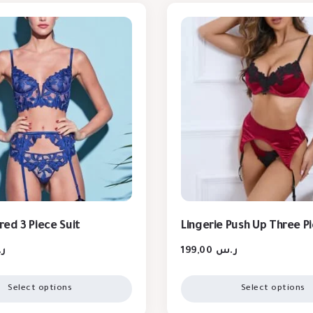
ed 3 Piece Suit
Lingerie Push Up Three P
ر
199,00
ر.س
Select options
Select options