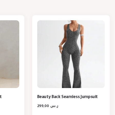
t
Beauty Back Seamless Jumpsuit
299,00
ر.س