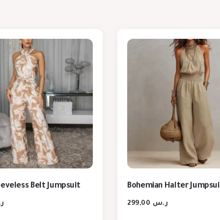
eeveless Belt Jumpsuit
Bohemian Halter Jumpsui
ر
299,00
ر.س