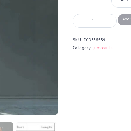
Add 
SKU:
F00356659
Category:
Jumpsuits