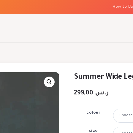
How to Build 
Summer Wide Leg
299,00
ر.س
colour
size