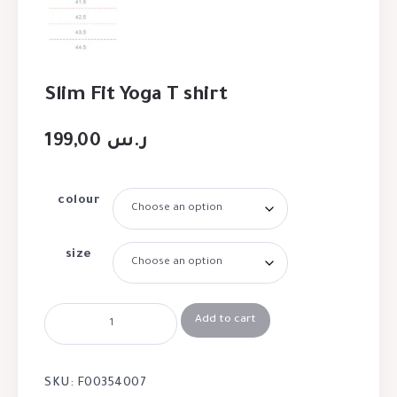
Slim Fit Yoga T shirt
199,00
ر.س
colour
size
Add to cart
SKU:
F00354007