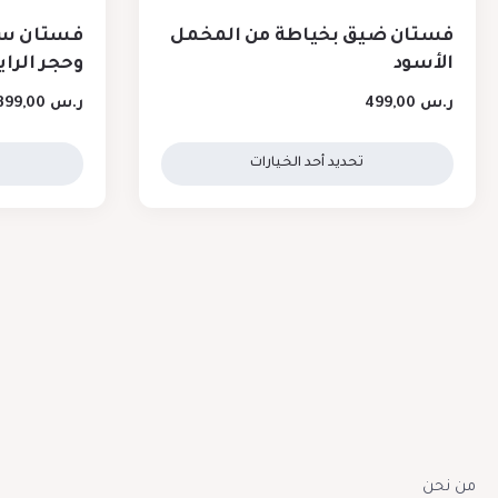
فستان ضيق بخياطة من المخمل
فستان سه
الأسود
وحجر الراي
ر.س
499,00
ر.س
399,00
تحديد أحد الخيارات
من نحن