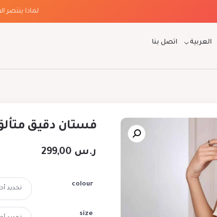
لماذا ينتصر الفخام
العربية
اتصل بنا
فستان دقيق متألق 
ر.س
299,00
colour
size