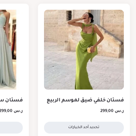
فستان خلفي ضيق لموسم الربيع
فستان س
ر.س
299,00
ر.س
299,00
تحديد أحد الخيارات