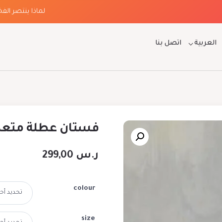
لماذا ينتصر الفخامة
العربية
اتصل بنا
فستان عطلة متعد
ر.س
299,00
colour
size