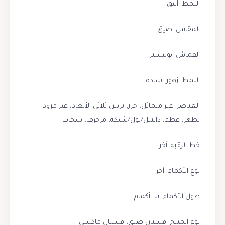
النمط: أنيق
المقاس: ضيق
القماش: بوليستر
النمط: زهور، سادة
العناصر: غير متماثل، خرز، تزيين ثلاثي الأبعاد، غير مزود
بظهر، عظم، دانتيل/تول/شبكة، مزخرف، سحاب
خط الرقبة: آخر
نوع الأكمام: آخر
طول الأكمام: بلا أكمام
نوع المنتج: فستان ضيق، فستان ماكسي