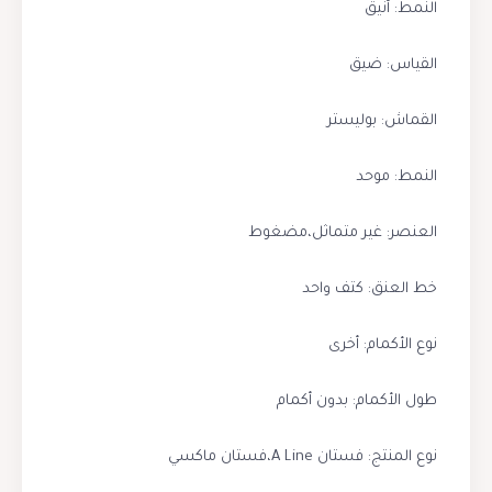
النمط: أنيق
القياس: ضيق
القماش: بوليستر
النمط: موحد
العنصر: غير متماثل،مضغوط
خط العنق: كتف واحد
نوع الأكمام: أخرى
طول الأكمام: بدون أكمام
نوع المنتج: فستان A Line،فستان ماكسي