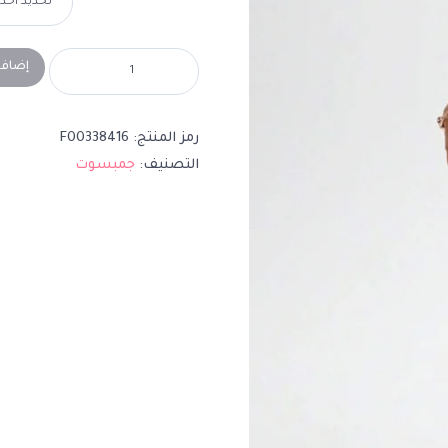
إضافة
رمز المنتج:
F00338416
التصنيف:
جمبسوت