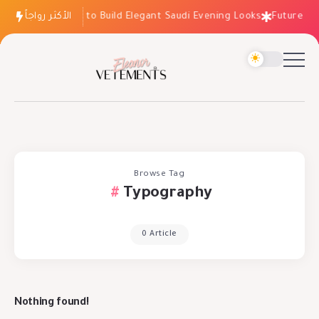
الأكثر رواجاً
How to Build Elegant Saudi Evening Looks
Future Tre
Browse Tag
Typography
0 Article
Nothing found!