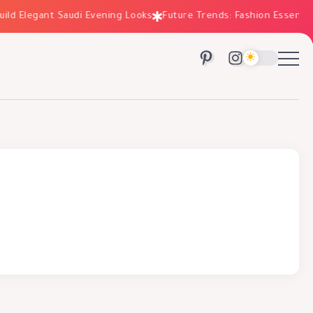
ild Elegant Saudi Evening Looks
Future Trends: Fashion Essential