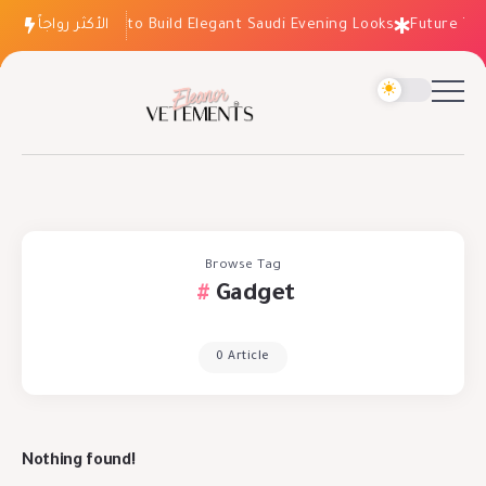
الأكثر رواجاً
How to Build Elegant Saudi Evening Looks
Future Tre
Browse Tag
Gadget
0 Article
Nothing found!