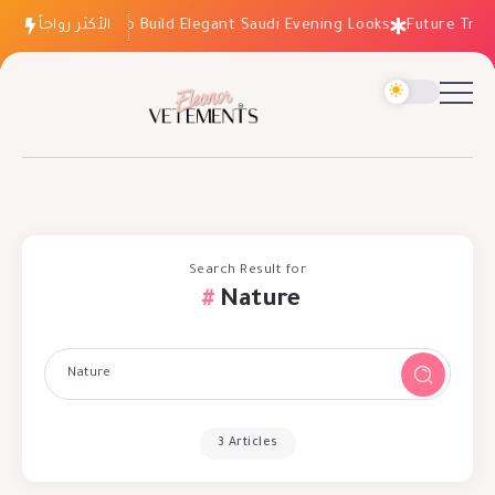
الأكثر رواجاً
How to Build Elegant Saudi Evening Looks
Future Trend
Search Result for
Nature
3 Articles