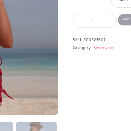
Add 
SKU:
F00323607
Category:
Swimwear