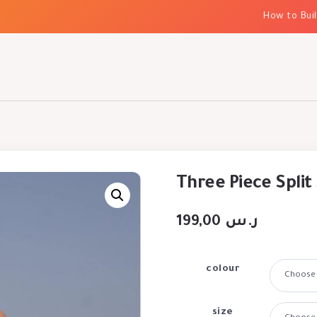
How to Build E
Three Piece Split
199,00
ر.س
colour
size