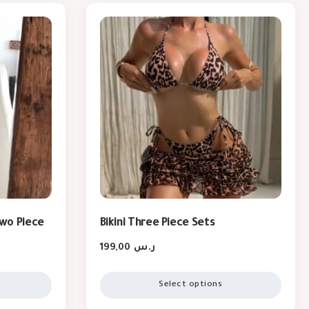
wo Piece
Bikini Three Piece Sets
199,00
ر.س
Select options