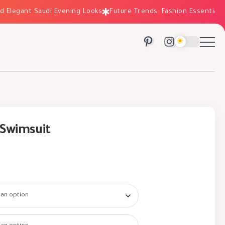
legant Saudi Evening Looks
Future Trends: Fashion Essentials for
 Swimsuit