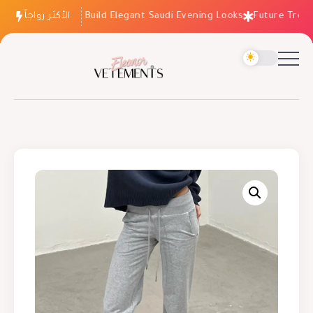
الأكثر رواجاً
How to Build Elegant Saudi Evening Looks
Future Trends: