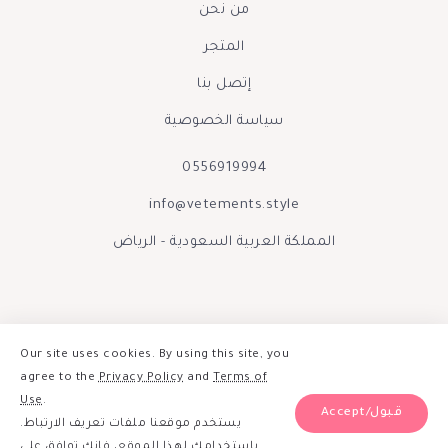
من نحن
المتجر
إتصل بنا
سياسة الخصوصية
0556919994
info@vetements.style
المملكة العربية السعودية - الرياض
Our site uses cookies. By using this site, you
agree to the
Privacy Policy
and
Terms of
Use
.
Accept/قبول
يستخدم موقعنا ملفات تعريف الارتباط.
صنع بحب بواسطة فيتمينتس الينور 2026
باستخدامك لهذا الموقع، فإنك توافق على