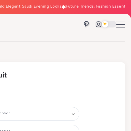
legant Saudi Evening Looks
Future Trends: Fashion Essentials fo
uit