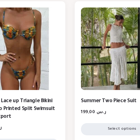
Lace up Triangle Bikini
Summer Two Piece Suit
o Printed Split Swimsuit
199,00
ر.س
port
ر
Select options