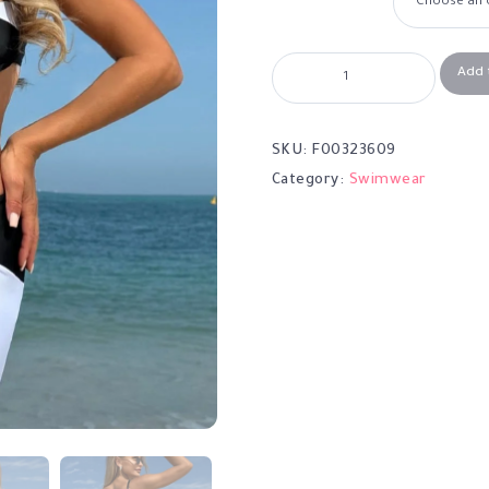
Add 
SKU:
F00323609
Category:
Swimwear