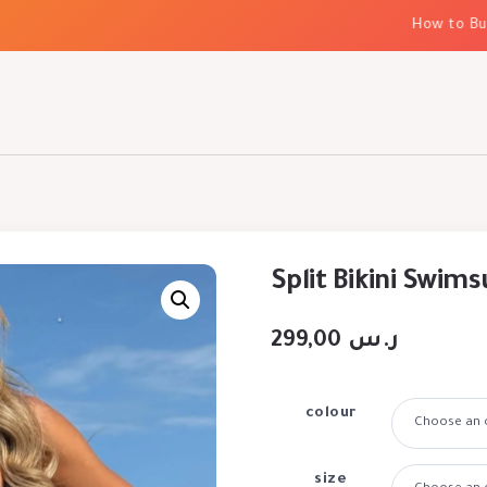
How to Build E
Split Bikini Swims
299,00
ر.س
colour
size