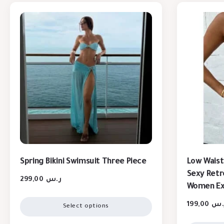
Spring Bikini Swimsuit Three Piece
Low Waist 
Sexy Retr
299,00
ر.س
Women Ex
199,00
.س
Select options