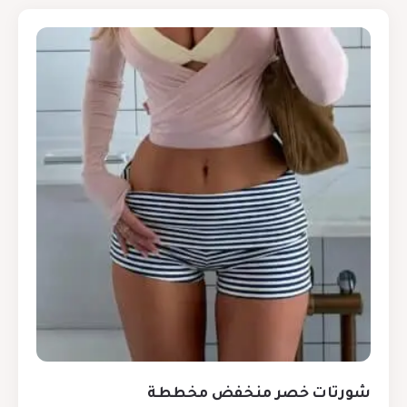
شورتات خصر منخفض مخططة