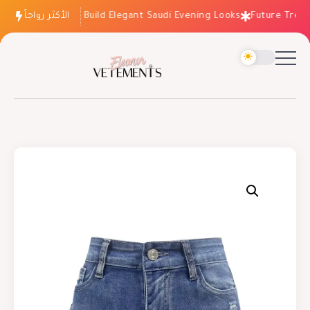
الأكثر رواجاً
How to Build Elegant Saudi Evening Looks
Future Trends: