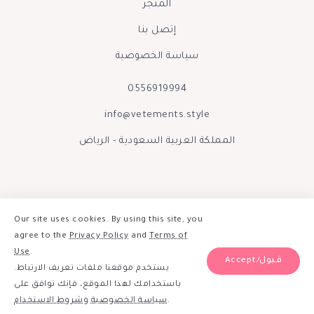
المتجر
إتصل بنا
سياسة الخصوصية
0556919994
info@vetements.style
المملكة العربية السعودية - الرياض
Our site uses cookies. By using this site, you
agree to the
Privacy Policy
and
Terms of
Use
.
Accept/قبول
يستخدم موقعنا ملفات تعريف الارتباط.
صنع بحب بواسطة فيتمينتس الينور 2026
باستخدامك لهذا الموقع، فإنك توافق على
إبقوا على تواصل :
شروط الاستخدام
و
سياسة الخصوصية
.