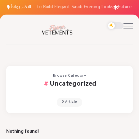
الأكثر رواجاً
How to Build Elegant Saudi Evening Looks
Future Tre
Browse Category
Uncategorized
0 Article
Nothing found!