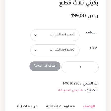
بكيني ثلاث قطع
ر.س
199,00
colour
size
إضافة إلى السلة
رمز المنتج:
F00302905
التصنيف:
ملابس السباحة
الوصف
معلومات إضافية
مراجعات (0)