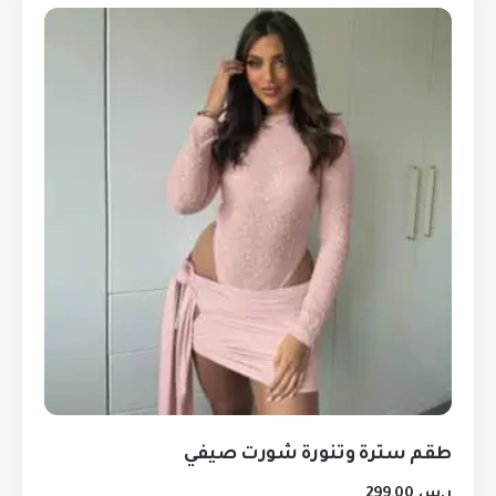
طقم سترة وتنورة شورت صيفي
ر.س
299,00