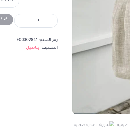
إضافة
رمز المنتج:
F00302841
التصنيف:
بناطيل