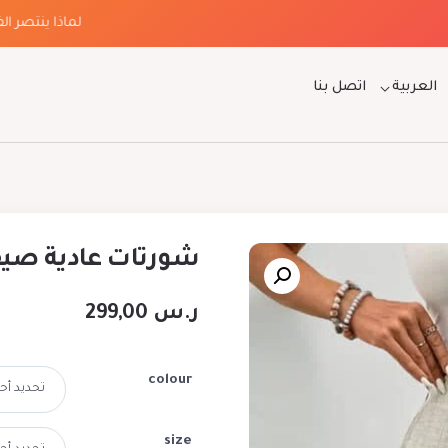
لماذا ينتصر الفخام
العربية
اتصل بنا
شورتات عادية صيف
ر.س
299,00
colour
size