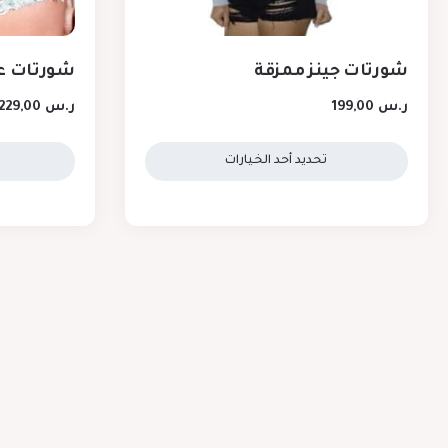
شورتات جينز ممزقة
شورتات ع
ر.س
199,00
ر.س
229,00
تحديد أحد الخيارات