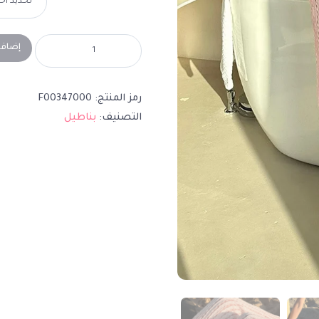
إضافة
رمز المنتج:
F00347000
التصنيف:
بناطيل