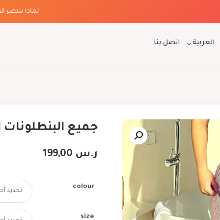
لماذا ينتصر الفخام
العربية
اتصل بنا
جميع البنطلونات 
ر.س
199,00
colour
size