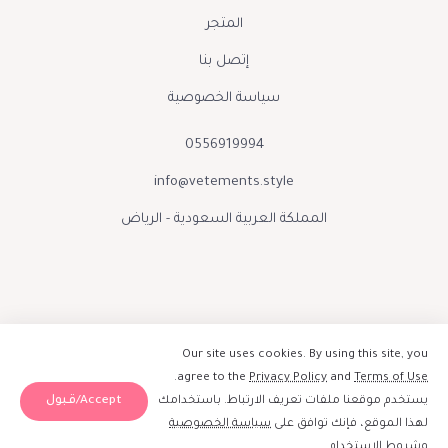
المتجر
إتصل بنا
سياسة الخصوصية
0556919994
info@vetements.style
المملكة العربية السعودية - الرياض
Our site uses cookies. By using this site, you
.
agree to the
Privacy Policy
and
Terms of Use
Accept/قبول
يستخدم موقعنا ملفات تعريف الارتباط. باستخدامك
صنع بحب بواسطة فيتمينتس الينور 2026
لهذا الموقع، فإنك توافق على
سياسة الخصوصية
إبقوا على تواصل :
و
شروط الاستخدام
.