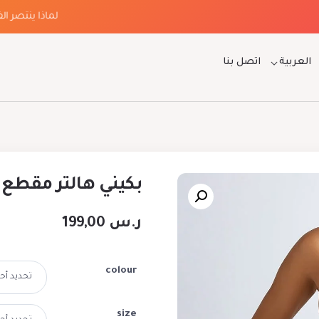
لماذا ينتصر الفخام
العربية
اتصل بنا
بكيني هالتر مقطع
ر.س
199,00
colour
size