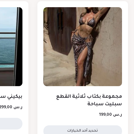
مجموعة بكتاب ثلاثية القطع
بيكيني سب
سبليت سباحة
ر.س
299,00
ر.س
199,00
تحديد أحد الخيارات