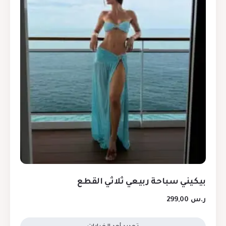
بيكيني سباحة ربيعي ثلاثي القطع
ر.س
299,00