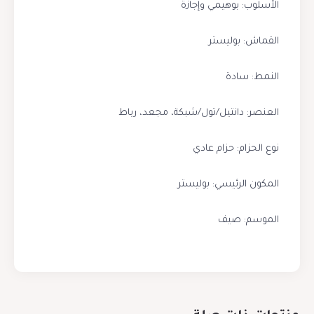
الأسلوب: بوهيمي وإجازة
القماش: بوليستر
النمط: سادة
العنصر: دانتيل/تول/شبكة، مجعد، رباط
نوع الحزام: حزام عادي
المكون الرئيسي: بوليستر
الموسم: صيف