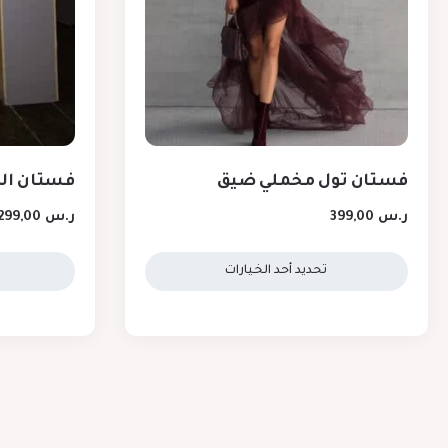
فستان تول مخملي ضيق
فستان الل
ر.س
399,00
ر.س
299,00
تحديد أحد الخيارات