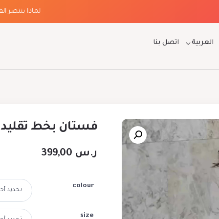
لماذا ينتصر الفخام
العربية
اتصل بنا
فستان بخط تقليدي
ر.س
399,00
colour
size