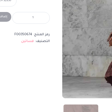
إضافة
رمز المنتج:
F00350674
التصنيف:
فساتين