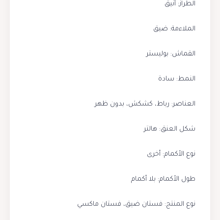
الطراز: أنيق
الملاءمة: ضيق
القماش: بوليستر
النمط: سادة
العناصر: رباط، كشكش، بدون ظهر
شكل العنق: هالتر
نوع الأكمام: أخرى
طول الأكمام: بلا أكمام
نوع المنتج: فستان ضيق، فستان ماكسي