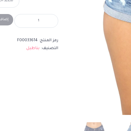
إضافة
رمز المنتج:
F00033614
التصنيف:
بناطيل