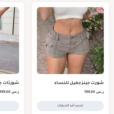
شورت جينز جميل للنساء
شورتات ج
ر.س
199,00
ر.س
199,00
تحديد أحد الخيارات