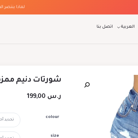
لماذا ينتصر الفخام
العربية
اتصل بنا
شورتات دنيم ممزقة
ر.س
199,00
colour
size