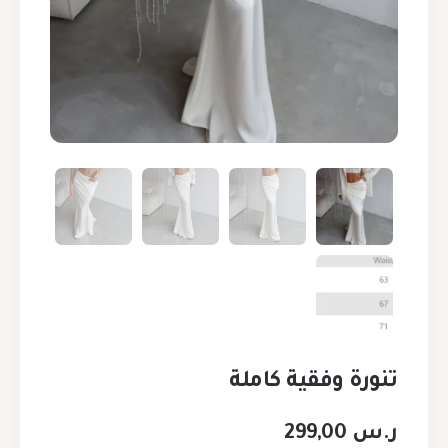
تنورة وﻓﻘﻴﺔ كاملة
ر.س
299,00