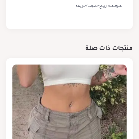
الموسم: ربيع/صيف/خريف
منتجات ذات صلة