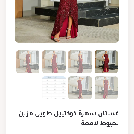
فستان سهرة كوكتييل طويل مزين
بخيوط لامعة