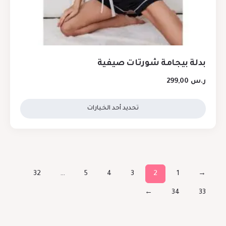
بدلة بيجامة شورتات صيفية
ر.س
299,00
تحديد أحد الخيارات
32
…
5
4
3
2
1
→
←
34
33