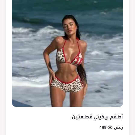
أطقم بيكيني قطعتين
ر.س
199,00