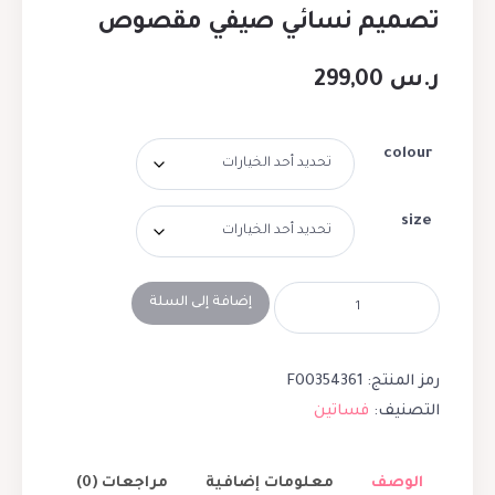
تصميم نسائي صيفي مقصوص
ر.س
299,00
colour
size
إضافة إلى السلة
رمز المنتج:
F00354361
التصنيف:
فساتين
الوصف
معلومات إضافية
مراجعات (0)