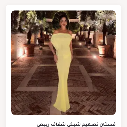
فستان تصميم شبكي شفاف ربيعي