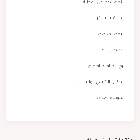
النمط: بوهيمي وعطلة
المادة: بوليستر
النمط: مخطط
العنصر: رباط
نوع الحزام: حزام عنق
المكون الرئيسي: بوليستر
الموسم: صيف