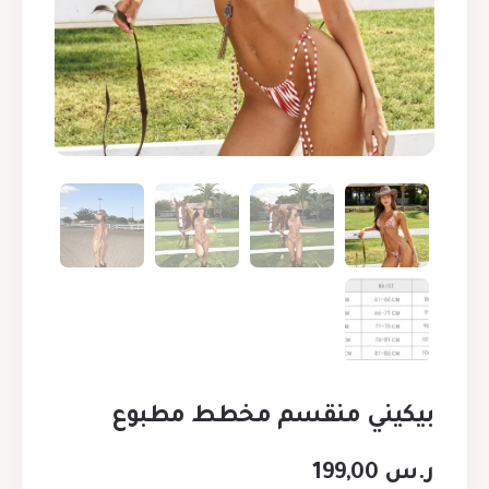
بيكيني منقسم مخطط مطبوع
ر.س
199,00