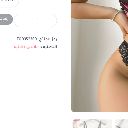
إضافة
رمز المنتج:
F00352369
التصنيف:
ملابس داخلية