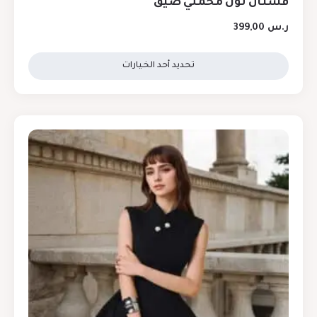
فستان تول مخملي ضيق
ر.س
399,00
تحديد أحد الخيارات