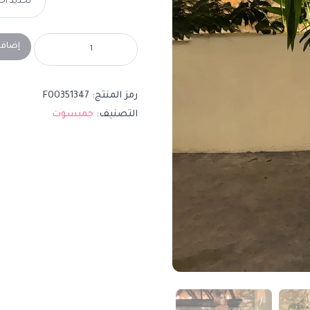
إضافة
رمز المنتج:
F00351347
التصنيف:
جمبسوت