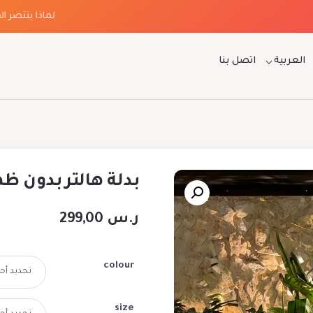
لماذا ينتصر الفخام
العربية
اتصل بنا
بدلة هالتر بدون ظه
ر.س
299,00
colour
size