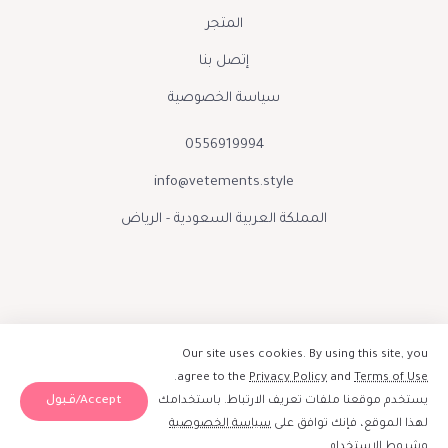
المتجر
إتصل بنا
سياسة الخصوصية
0556919994
info@vetements.style
المملكة العربية السعودية - الرياض
Our site uses cookies. By using this site, you
.
agree to the
Privacy Policy
and
Terms of Use
Accept/قبول
يستخدم موقعنا ملفات تعريف الارتباط. باستخدامك
صنع بحب بواسطة فيتمينتس الينور 2026
لهذا الموقع، فإنك توافق على
سياسة الخصوصية
إبقوا على تواصل :
و
شروط الاستخدام
.