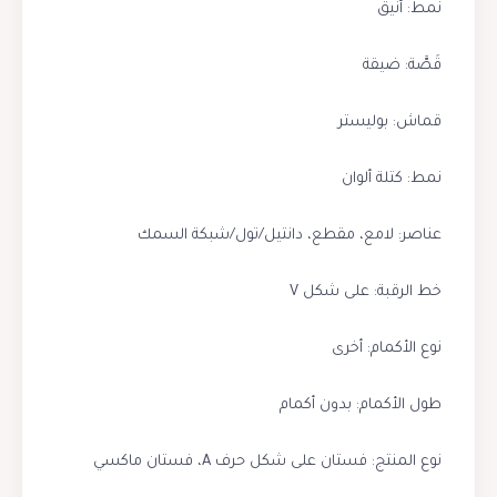
نمط: أنيق
قَصَّة: ضيقة
قماش: بوليستر
نمط: كتلة ألوان
عناصر: لامع، مقطع، دانتيل/تول/شبكة السمك
خط الرقبة: على شكل V
نوع الأكمام: أخرى
طول الأكمام: بدون أكمام
نوع المنتج: فستان على شكل حرف A، فستان ماكسي